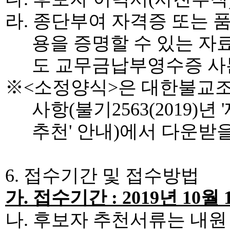
라
.
종단부여 자격증 또는 
용을 증명할 수 있는 자
도 교무금납부영수증 사
※
<
소정양식
>
은 대한불교
사항
(
불기
2563(2019)
년
'
추천
'
안내
)
에서 다운받을
6.
접수기간 및 접수방법
가
.
접수기간
: 2019
년
10
월
나
.
후보자 추천서류는 내원 