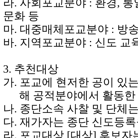
라
.
사회포교분야
:
환경
,
통
문화 등
마
.
대중매체포교분야
:
방
바
.
지역포교분야
:
신도 교육
3.
추천대상
가
.
포교에 현저한 공이 있는
해 공적분야에서 활동한
나
.
종단소속 사찰 및 단체
다
.
재가자는 종단 신도등록
라
.
포교대상
[
대상
]
후보자