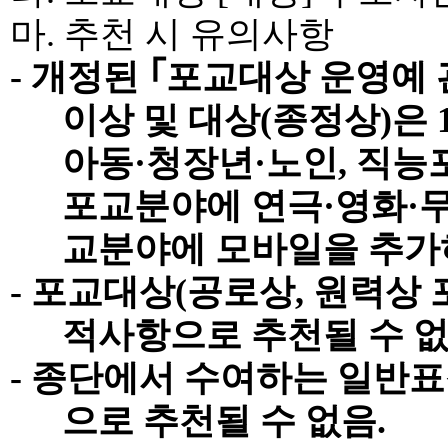
마
.
추천 시 유의사항
-
개정된
｢
포교대상 운영예 
이상 및 대상
(
종정상
)
은
아동
·
청장년
·
노인
,
직능
포교분야에 연극
·
영화
·
교분야에 모바일을 추가
-
포교대상
(
공로상
,
원력상 
적사항으로 추천될 수 
-
종단에서 수여하는 일반표
으로 추천될 수 없음
.