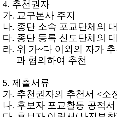
4.
추천권자
가
.
교구본사 주지
나
.
종단 소속 포교단체의 
다
.
종단 등록 신도단체의 
라
.
위 가
~
다 이외의 자가 
과 협의하여 추천
5.
제출서류
가
.
추천권자의 추천서
<
소
나
.
후보자 포교활동 공적
다
.
후보자 이력서
(
사진부착