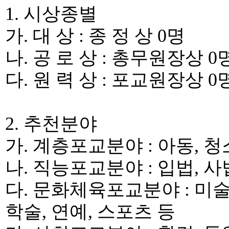
1.
시상종별
가
.
대 상
:
종 정 상
0
명
나
.
공 로 상
:
총무원장상
0
다
.
원 력 상
:
포교원장상
0
2.
추천분야
가
.
계층포교분야
:
아동
,
청
나
.
직능포교분야
:
입법
,
사
다
.
문화체육포교분야
:
미
학술
,
연예
,
스포츠 등