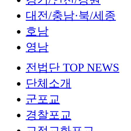
대전/충남·북/세종
호남
영남
전법단 TOP NEWS
단체소개
군포교
경찰포교
교정교화포교