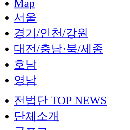
Map
서울
경기/인천/강원
대전/충남·북/세종
호남
영남
전법단 TOP NEWS
단체소개