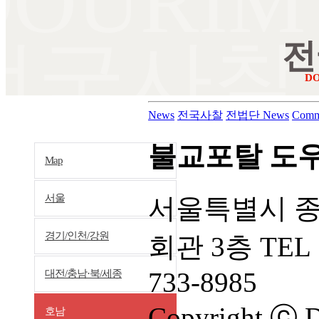
DOURIM
전국사찰
전
D
News
전국사찰
전법단 News
Comm
불교포탈 도
Map
서울
서울특별시 종
경기/인천/강원
회관 3층 TEL 
733-8985
대전/충남·북/세종
Copyright ⓒ
호남