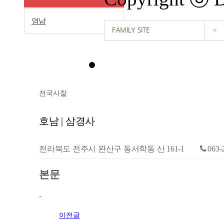
영남
전국사찰
호남 | 삼경사
전라북도 전주시 완산구 동서학동 산 161-1
063-
본문
-
이전글