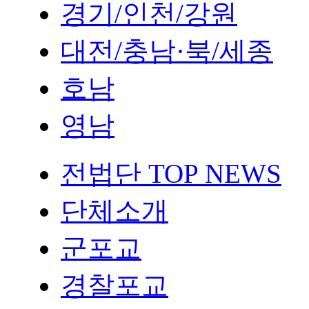
경기/인천/강원
대전/충남·북/세종
호남
영남
전법단 TOP NEWS
단체소개
군포교
경찰포교