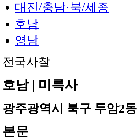
대전/충남·북/세종
호남
영남
전국사찰
호남 | 미륵사
광주광역시 북구 두암2동
본문