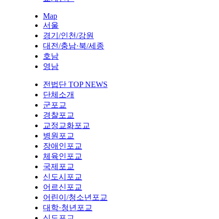
Map
서울
경기/인천/강원
대전/충남·북/세종
호남
영남
전법단 TOP NEWS
단체소개
군포교
경찰포교
교정교화포교
병원포교
장애인포교
체육인포교
국제포교
신도시포교
어르신포교
어린이/청소년포교
대학·청년포교
신도포교