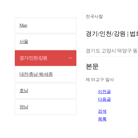
전국사찰
Map
경기/인천/강원 | 
서울
경기도 고양시 덕양구 동산
경기/인천/강원
본문
대전/충남·북/세종
제 01교구 말사
호남
이전글
다음글
영남
검색
목록