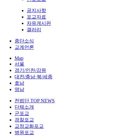
공지사항
포교자료
자유게시판
갤러리
종단소식
교계언론
Map
서울
경기/인천/강원
대전/충남·북/세종
호남
영남
전법단 TOP NEWS
단체소개
군포교
경찰포교
교정교화포교
병원포교