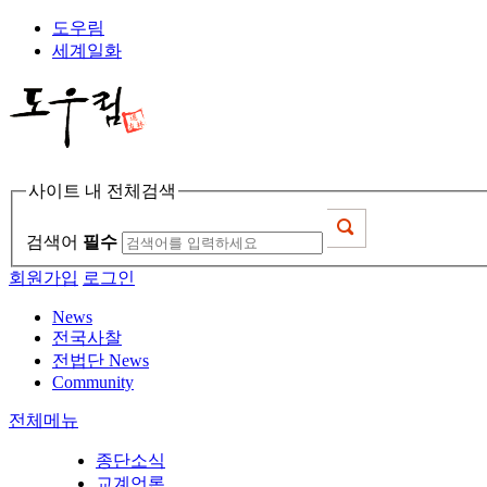
도우림
세계일화
사이트 내 전체검색
검색어
필수
회원가입
로그인
News
전국사찰
전법단 News
Community
전체메뉴
종단소식
교계언론