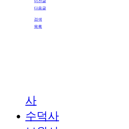
이전글
다음글
검색
목록
사
수덕사