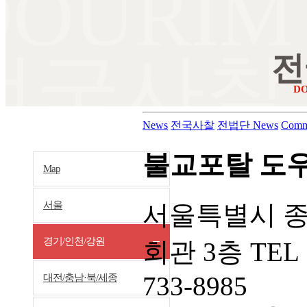
DOURIM
전국사찰
전
D
News
전국사찰
전법단 News
Comm
불교포탈 도
Map
서울
서울특별시 종
경기/인천/강원
회관 3층 TEL 
733-8985
대전/충남·북/세종