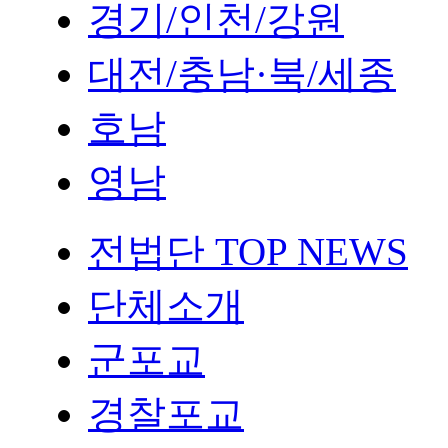
경기/인천/강원
대전/충남·북/세종
호남
영남
전법단 TOP NEWS
단체소개
군포교
경찰포교