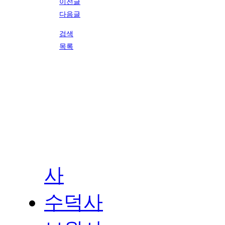
이전글
다음글
검색
목록
사
수덕사