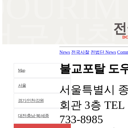
DOURIM
전국사찰
전
D
News
전국사찰
전법단 News
Comm
불교포탈 도
Map
서울
서울특별시 종
경기/인천/강원
회관 3층 TEL 
733-8985
대전/충남·북/세종