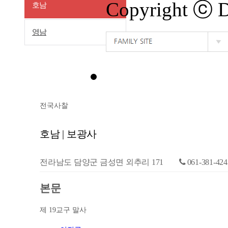
Copyright ⓒ
호남
영남
전국사찰
호남 | 보광사
전라남도 담양군 금성면 외추리 171
061-381-424
본문
제 19교구 말사