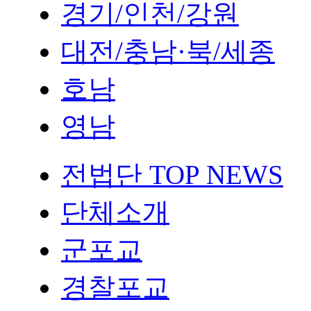
경기/인천/강원
대전/충남·북/세종
호남
영남
전법단 TOP NEWS
단체소개
군포교
경찰포교