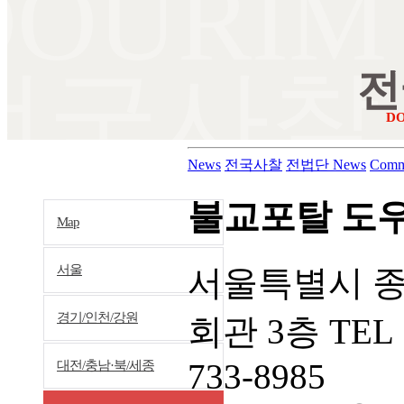
DOURIM
전국사찰
전
D
News
전국사찰
전법단 News
Comm
불교포탈 도
Map
서울
서울특별시 종
경기/인천/강원
회관 3층 TEL 
733-8985
대전/충남·북/세종