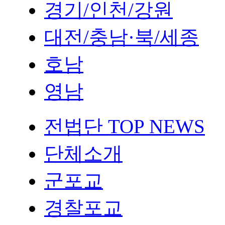
경기/인천/강원
대전/충남·북/세종
호남
영남
전법단 TOP NEWS
단체소개
군포교
경찰포교