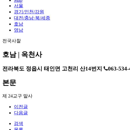
Map
서울
경기/인천/강원
대전/충남·북/세종
호남
영남
전국사찰
호남 | 옥천사
전라북도 정읍시 태인면 고천리 산14번지
063-534-
본문
제 24교구 말사
이전글
다음글
검색
목록