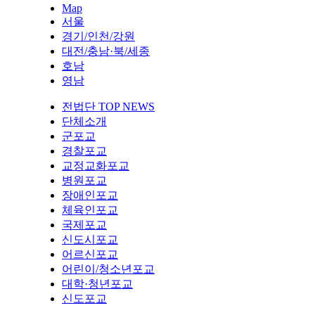
Map
서울
경기/인천/강원
대전/충남·북/세종
호남
영남
전법단 TOP NEWS
단체소개
군포교
경찰포교
교정교화포교
병원포교
장애인포교
체육인포교
국제포교
신도시포교
어르신포교
어린이/청소년포교
대학·청년포교
신도포교