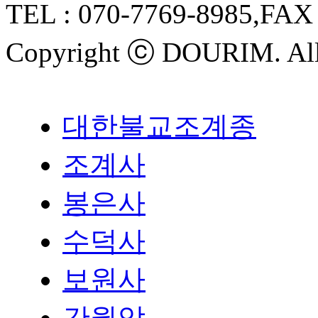
TEL :
070-7769-8985
,FAX
Copyright ⓒ
DOURIM
. Al
대한불교조계종
조계사
봉은사
수덕사
보원사
간월암