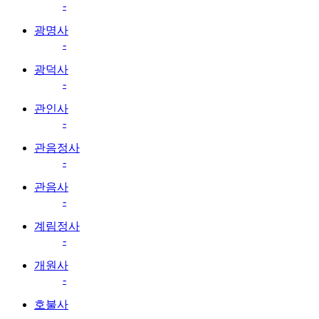
-
광명사
-
광덕사
-
관인사
-
관음정사
-
관음사
-
계림정사
-
개원사
-
호불사
-