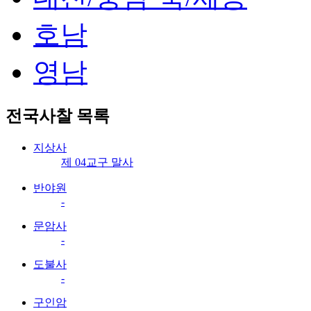
호남
영남
전국사찰
목록
지상사
제 04교구 말사
반야원
-
문암사
-
도불사
-
구인암