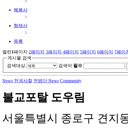
혜봉사
-
형제사
-
목록
열린
1
페이지
2
페이지
3
페이지
4
페이지
5
페이지
6
페이지
7
페이
게시물 검색
검색대상
검색어
필수
News
전국사찰
전법단 News
Community
불교포탈 도우림
서울특별시 종로구 견지동 